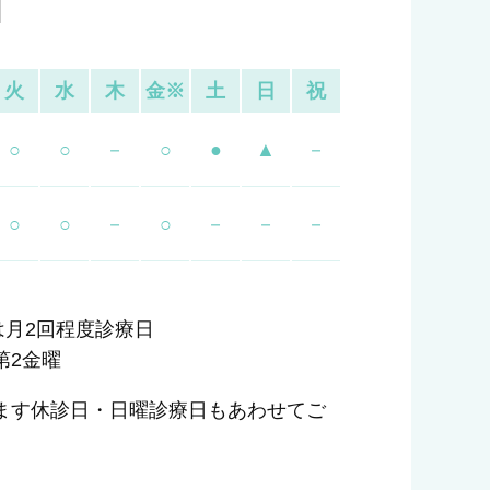
火
水
木
金※
土
日
祝
○
○
－
○
●
▲
－
○
○
－
○
－
－
－
曜日は月2回程度診療日
第2金曜
ます休診日・日曜診療日もあわせてご