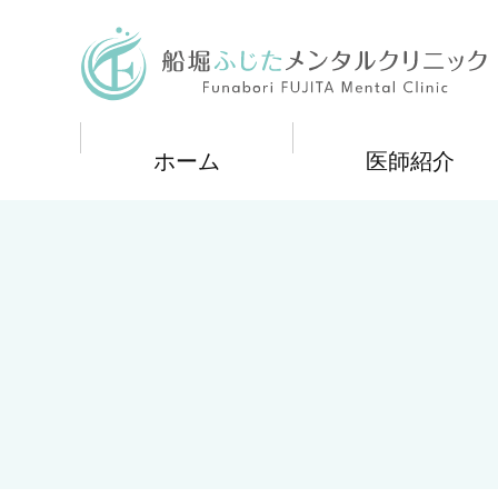
メ
イ
船堀ふじたメンタルクリニック
ン
コ
ン
テ
ン
ツ
ホーム
医師紹介