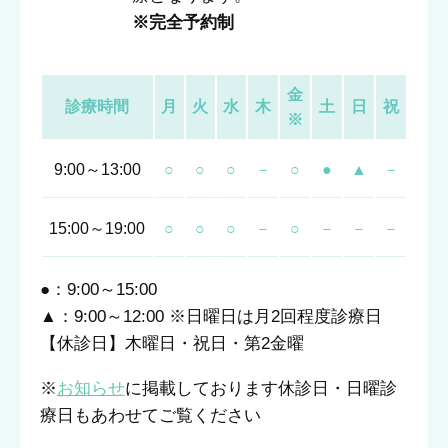
※完全予約制
金
診療時間
月
火
水
木
土
日
祝
※
9:00～13:00
○
○
○
－
○
●
▲
－
15:00～19:00
○
○
○
－
○
－
－
－
●：9:00～15:00
▲：9:00～12:00 ※日曜日は月2回程度診療日
【休診日】木曜日・祝日・第2金曜
※
お知らせ
に掲載しております休診日・日曜診
療日もあわせてご覧ください